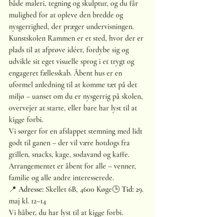
både maleri, tegning og skulptur, og du får 
mulighed for at opleve den bredde og 
nysgerrighed, der præger undervisningen.
Kunstskolen Rammen er et sted, hvor der er 
plads til at afprøve idéer, fordybe sig og 
udvikle sit eget visuelle sprog i et trygt og 
engageret fællesskab. Åbent hus er en 
uformel anledning til at komme tæt på det 
miljø – uanset om du er nysgerrig på skolen, 
overvejer at starte, eller bare har lyst til at 
kigge forbi.
Vi sørger for en afslappet stemning med lidt 
godt til ganen – der vil være hotdogs fra 
grillen, snacks, kage, sodavand og kaffe.
Arrangementet er åbent for alle – venner, 
familie og alle andre interesserede.
📍 
Adresse:
 Skellet 6B, 4600 Køge🕒 
Tid:
 29. 
maj kl. 12–14
Vi håber, du har lyst til at kigge forbi.