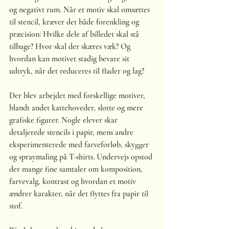
og negativt rum. Når et motiv skal omsættes 
til stencil, kræver det både forenkling og 
præcision: Hvilke dele af billedet skal stå 
tilbage? Hvor skal der skæres væk? Og 
hvordan kan motivet stadig bevare sit 
udtryk, når det reduceres til flader og lag?
Der blev arbejdet med forskellige motiver, 
blandt andet kattehoveder, slotte og mere 
grafiske figurer. Nogle elever skar 
detaljerede stencils i papir, mens andre 
eksperimenterede med farveforløb, skygger 
og spraymaling på T-shirts. Undervejs opstod 
der mange fine samtaler om komposition, 
farvevalg, kontrast og hvordan et motiv 
ændrer karakter, når det flyttes fra papir til 
stof.